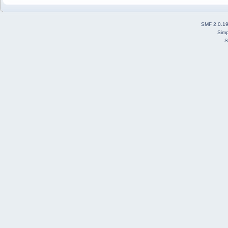
SMF 2.0.1
Simp
S