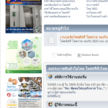
smf เขียนโพสขายของโดนๆ
ประกาศขายของฟรี
แคปชั่นเปิดร้าน โพสฟรี
ประกาศฟรี
smf วิธีโพสขายของให้น่าสนใจ
โพส SEO
วิธีเพิ่มยอดขาย โพสฟรี
ลงโฆษณาฟรี
smf เทคนิคเพิ่มยอดขาย
โปรโมทเพจร้านค้า
หมวดหมู่ทั่วไป
เวบบอร์ดโพสต์ฟรี โพสง่าย รองร
โพสต์ฟรี โพสง่าย รองรับ SEO และ y
ไม่มีกระทู้ใหม่
Redirect Board
ลงประกาศสินค้าในไทย โพสฟรีทั่วไทย 
สถิติการใช้งานฟอรั่ม
53469 กระทู้ ใน 3969 หัวข้อ โดย 145 สมาชิก. 
กระทู้ล่าสุด:
"
Re: พัดลมไฟเบอร์กลาส โรง...
"
(
ดูกระทู้ล่าสุดบนฟอรั่ม
[สถิติอื่นๆ]
ผู้ใช้งานขณะนี้