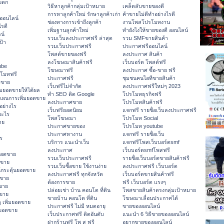
ายตก
วิธีหาลูกค้ากลุ่มเป้าหมาย
เคล็ดลับขายของดี
การหาลูกค้าใหม่ รักษาลูกค้าเก่า
ค้าขายไม่ดีทำอย่างไรดี
ออนไลน์
ช่องทางการเข้าถึงลูกค้า
งานโพสโปรโมทงาน
รดี
เพิ่มฐานลูกค้าใหม่
ทํายังไงให้ขายของดี ออนไลน์
น์
รวมเว็บลงประกาศฟรี ล่าสุด
รวม SMFขายสินค้า
ป้า
รวมเว็บประกาศฟรี
ประกาศฟรีออนไลน์
โพสต์ขายของฟรี
ลงประกาศ สินค้า
ลงโฆษณาสินค้าฟรี
เว็บบอร์ด โพสต์ฟรี
Tube
โฆษณาฟรี
ลงประกาศ ซื้อ-ขาย ฟรี
รโมทฟรี
ประกาศฟรี
ชุมชนคนไอทีขายสินค้า
ดขาย
เว็บฟรีไม่จำกัด
ลงประกาศฟรีใหม่ๆ 2023
มยอดขายให้ได้ผล
ทำ SEO ติด Google
โปรโมทธุรกิจฟรี
แผนการเพิ่มยอดขาย
ลงประกาศขาย
โปรโมทสินค้าฟรี
อย่างไร
เว็บฟรียอดนิยม
แจกฟรี รายชื่อเว็บลงประกาศฟรี
อะไร
โพสโฆษณา
โปรโมท Social
าย
ประกาศขายของ
โปรโมท youtube
ประกาศหางาน
แจกฟรี รายชื่อเว็บ
ร
บริการ แนะนำเว็บ
แจกฟรีโพสเว็บบอร์ดsmf
ลงประกาศ
เว็บบอร์ดsmfโพสฟรี
ยอดขาย
รวมเว็บประกาศฟรี
รายชื่อเว็บบอร์ดขายสินค้าฟรี
ดขาย
รวมเว็บซื้อขาย ใช้งานง่าย
ลงประกาศฟรี เว็บบอร์ด
กระตุ้นยอดขาย
ลงประกาศฟรี ทุกจังหวัด
เว็บบอร์ดขายสินค้าฟรี
ดขาย
ต้องการขาย
ฟรี เว็บบอร์ด แรงๆ
ขาย
ปล่อยเช่า บ้าน คอนโด ที่ดิน
โพสขายสินค้าตรงกลุ่มเป้าหมาย
ดขาย
ขายบ้าน คอนโด ที่ดิน
โฆษณาเลื่อนประกาศได้
 เพิ่มยอดขาย
ประกาศฟรี ไม่มี หมดอายุ
ขายของออนไลน์
มยอดขาย
เว็บประกาศฟรี ติดอันดับ
แนะนำ 6 วิธีขายของออนไลน์
ฝากร้านฟรี โพ ส ฟรี
อยากขายของออนไลน์