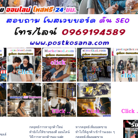
กลยุทธ์การหาลูกค้าใหม่
หากลยุทธ์เพิ่มยอดขาย
ทํายังไงให้ขายของดี ออนไลน์
ทําไงให้ลูกค้าเข้าร้านเยอะ ๆ
เซลล์
วิธีการหาลูกค้าของ sale
กลยุทธ์เพิ่มยอดขาย