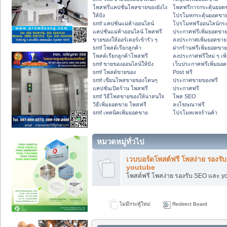
โพสฟรีแคปชั่นโพสขายของยังไง
โพสฟรีการกระตุ้นยอด
ให้ปัง
โปรโมทกระตุ้นยอดขา
smf แคปชั่นแม่ค้าออนไลน์
โปรโมทฟรีออนไลน์กระ
แคปชั่นแม่ค้าออนไลน์ โพสฟรี
ประกาศฟรีเพิ่มยอดขา
ขายของให้ออร์เดอร์เข้ารัว ๆ
ลงประกาศเพิ่มยอดขาย
smf โพสต์เรียกลูกค้า
ฝากร้านฟรีเพิ่มยอดขาย
โพสต์เรียกลูกค้าโพสฟรี
ลงประกาศฟรีใหม่ ๆ เพ
smf ขายของออนไลน์ให้ปัง
เว็บประกาศฟรีเพิ่มยอ
smf โพสต์ขายของ
Post ฟรี
smf เขียนโพสขายของโดนๆ
ประกาศขายของฟรี
แคปชั่นเปิดร้าน โพสฟรี
ประกาศฟรี
smf วิธีโพสขายของให้น่าสนใจ
โพส SEO
วิธีเพิ่มยอดขาย โพสฟรี
ลงโฆษณาฟรี
smf เทคนิคเพิ่มยอดขาย
โปรโมทเพจร้านค้า
หมวดหมู่ทั่วไป
เวบบอร์ดโพสต์ฟรี โพสง่าย รองรั
youtube
โพสต์ฟรี โพสง่าย รองรับ SEO และ y
ไม่มีกระทู้ใหม่
Redirect Board