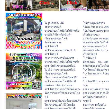
ไม่รู้จะขายอะไรดี
โพสกระตุ้นยอดขาย
อยากขายของดี
วิธีกระตุ้นยอดขาย เซลล
ขายของออนไลน์ยังไงให้มีคนซื้อ
วิธีแก้ปัญหายอดขายตก
ขายสินค้าไม่สต๊อกสินค้า
เริ่มต้นขายของ
เริ่มขายของออนไลน์
แหล่งรับของมาขายออน
รับทำ seo ด่วน
ขายของออนไลน์อะไรดี
smf โพสฟรี
อยากขายของออนไลน์
smf ขายของออนไลน์อะไรดี
เพิ่มยอดขายให้เข้าเป้า
smf โพสฟรี
เว็บบอร์ดฟรี
อยากขายของออนไลน์ smf
โปรโมทฟรี
ขายของออนไลน์ยังไงให้มีคนซื้อ
มีลูกค้าเพิ่ม - YouTube
smf เริ่มต้นขายของออนไลน์
ผลักดันยอดขายโปรโม
ไอ เดีย การขายของออนไลน์
โปรโมทผลักดันยอดขา
เว็บขายของออนไลน์
โปรโมทแผนการเพิ่มยอ
เริ่ม ขายของออนไลน์ โพสฟรี
ผล
smf ขายของออนไลน์ที่ไหนดี
โปรโมทวิธีการวางแผน
เทคนิคการโพสต์ขายของ
ขาย
smf โพสต์ขายของให้ยอดขายปัง
ยอดขายไม่ดีควรทำอย่า
โพสต์ขายของให้ยอดขายปังโพส
ยอดขายตกเกิดจากอะไ
ฟรี
ทำไมต้องเพิ่มยอดขาย
smf ขายของในกลุ่มซื้อขายสินค้า
ขายฟรี
โพสขายของยังไงให้มีคนซื้อ
ยอดการขาย คืออะไร
smf โพสขายของแบบไหนดี
กลยุทธ์เพิ่มยอดขาย