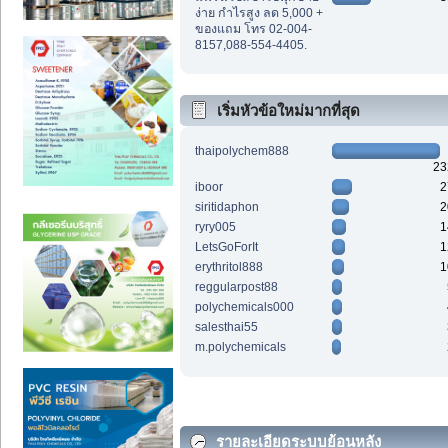
ง่าย กำไรสูง ลด 5,000 +
ของแถม โทร 02-004-
8157,088-554-4405.
เริ่มหัวข้อใหม่มากที่สุด
thaipolychem888
23
iboor
2
siritidaphon
2
ryry005
1
LetsGoForIt
1
erythritol888
1
reggularpost88
polychemicals000
salesthai55
m.polychemicals
รายละเอียดระบบย้อนหลัง