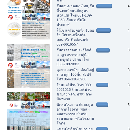
คาน.
รับสอนนวดแผนไทย, รับ
4
ขึ้นทะเบียนหลักสูตร
นวดแผนไทย 081-109-
1853 เรียนจบรับใบ
ประกาศ
ให้เช่าเครื่องคอริ่ง, รับคอ
4
ริ่ง, ให้เช่าเครื่องตัด
คอนกรีต ติดต่อนนท์
089-6616557
รับตรวจสอบประวัติคดี
3
อาญา ตรวจสอบคู่ค้า
ทางธุรกิจ ปรึกษาโทร
083-789-9883
ถุงยางอนามัย กล่องใหญ่
3
ราคาถูก 100ชิ้น ส่งฟรี
โทร 064-336-6980.
ร้านแอร์บ้าน โทร 089-
3
2061016 ร้านแอร์บ้าน
ขายส่ง หจก. พรหมดวง
ซัพพลาย
พัดลมโรงงาน พัดลมดูด
3
อากาศโรงงาน พัดลม
อุตสาหกรรมสำหรับ
ระบายอากาศในโรงงาน
โกดัง
แฟรนไชส์ชาไข่มุกขาย
3