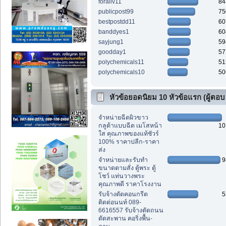
foraliv11
84
publicpost99
75
bestpostdd11
60
banddyes1
60
sayjung1
59
goodday1
57
polychemicals11
51
polychemicals10
50
หัวข้อยอดนิยม 10 หัวข้อแรก (ผู้ตอบ
สูงสุด)
จำหน่ายฉีดผิวขาว
กลูต้าแบบฉีด เมโสหน้า
10
ใส คุณภาพของแท้ชัวร์
100% ราคาปลีก-ราคา
ส่ง
จำหน่ายและรับทำ
9
ขนาดตามสั่ง ตู้พระ ตู้
โชว์ แท่นวางพระ
คุณภาพดี ราคาโรงงาน
รับจ้างตัดคอนกรีต
5
ติดต่อนนท์ 089-
6616557 รับจ้างตัดถนน
ตัดสะพาน คอริ่งพื้น-