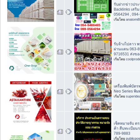
รับฝากข่าวประช
Backlinks เสริ
0564294 , 094
เริ่มโดย
anatomi8
รับจ้างไปลาว พ
ผ่านแดน 063-8
9716531 ส่งขอ
เริ่มโดย
coolprod
เครื่องพิมพ์บั
Neo Series พิมพ์
เริ่มโดย
superide
เช็คหมายจับ ตร
ค้า สืบทะเบียนร
789-9883
เริ่มโดย
publicpo