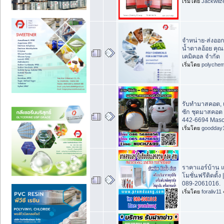
เริ่มโดย
Jackwilz
จำหน่าย-ส่งอ
น้ำตาลอ้อย คุณ
เคมิคอล จำกัด
เริ่มโดย
polychem
รับทำมาสคอต, เ
ซัก ชุดมาสคอต
442-6694 Mas
เริ่มโดย
goodday
ราคาแอร์บ้าน 
โมชั่นฟรีติดตั้
089-2061016.
เริ่มโดย
foraliv11