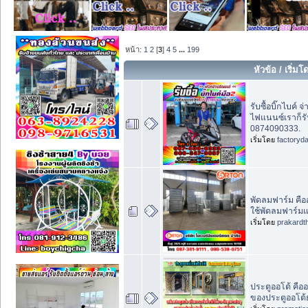
หน้า:
1
2
[
3
]
4
5
...
199
หัวข้อ
/
เริ่มโ
รับซื้อบิ๊กไบค์ 
ไฟแนนซ์เราก็รั
0874090333.
เริ่มโดย
factoryd
พัดลมฟาร์ม คือ
ใช้พัดลมฟาร์ม
เริ่มโดย
prakardt
ประตูออโต้ คื
ของประตูออโต้