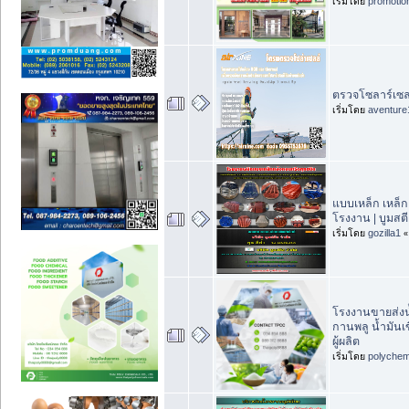
เริ่มโดย
promotio
ตรวจโซลาร์เซล
เริ่มโดย
aventure
แบบเหล็ก เหล็
โรงงาน | บูมสต
เริ่มโดย
gozilla1
โรงงานขายส่งน
กานพลู น้ำมันเ
ผู้ผลิต
เริ่มโดย
polychem