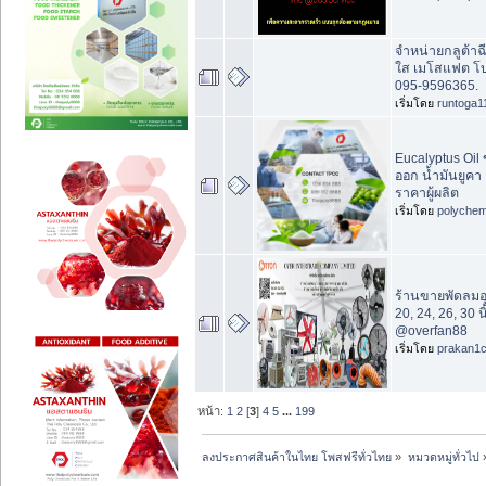
จำหน่ายกลูต้าฉ
ใส เมโสแฟต โบ
095-9596365.
เริ่มโดย
runtoga1
Eucalyptus Oil 
ออก น้ำมันยูคา 
ราคาผู้ผลิต
เริ่มโดย
polychem
ร้านขายพัดลมอ
20, 24, 26, 30 น
@overfan88
เริ่มโดย
prakan1
หน้า:
1
2
[
3
]
4
5
...
199
ลงประกาศสินค้าในไทย โพสฟรีทั่วไทย
»
หมวดหมู่ทั่วไป