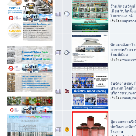
ร้านภัทรนวัฒน์
เนียม รับติดตั
โดยช่างแบงค์
เริ่มโดย
kajaikao
พัดลมหลังคาโ
อากาศหลังคา 
ร้อนดีเยี่ยม
เริ่มโดย
waterse
รับจัดงานชลบุรี
ประเทศ โดยทีม
บริการครบวงจ
เริ่มโดย
barati_ba
ตู้ครอบพระพรีเม
ปกป้องของมีค่
โรงงาน