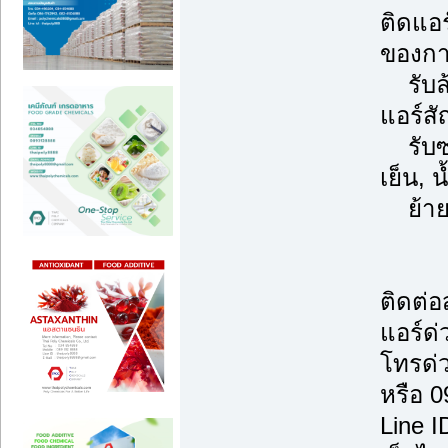
ติดแอ
ของการ
รับล้า
แอร์ส
รับซ่
เย็น, 
ย้ายแ
ติดต่
แอร์ด่
โทรด่
หรือ 
Line 