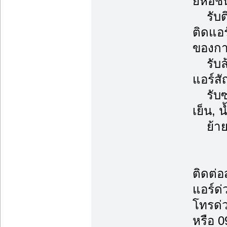
ยี่ห้อช
รับติ
ติดแอ
ของการ
รับล้า
แอร์ส
รับซ่
เย็น, 
ย้ายแ
ติดต่
แอร์ด่
โทรด่
หรือ 