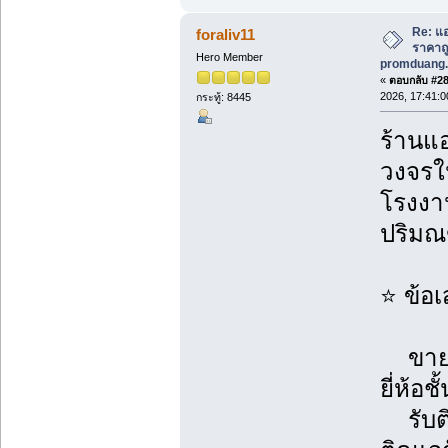
Re: แอ
foraliv11
ราคาถูก
Hero Member
promduang.
«
ตอบกลับ #280
2026, 17:41:0
กระทู้: 8445
ร้านแอ
วงจรใน
โรงงาน
ปริม
⭐ ข้อ
ขายแอ
ยี่ห้อช
รับติ