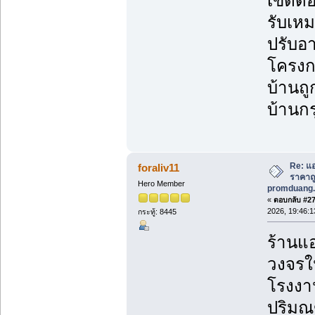
เขตดอ
รับเหม
ปรับอา
โครงก
บ้านถู
บ้านกร
Re: แอ
foraliv11
ราคาถูก
Hero Member
promduang.
«
ตอบกลับ #278
2026, 19:46:1
กระทู้: 8445
ร้านแอ
วงจรใน
โรงงาน
ปริม