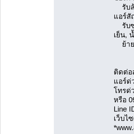
รับล้า
แอร์ส
รับซ่
เย็น, 
ย้ายแ
ติดต่
แอร์ด่
โทรด่
หรือ 
Line 
เว็บไซ
*www.a