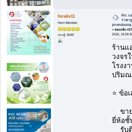
Re: แอ
foraliv11
ราคาถูก
Hero Member
promduang.
«
ตอบกลับ #271
2026, 18:06:5
กระทู้: 8445
ร้านแอ
วงจรใน
โรงงาน
ปริม
⭐ ข้อ
ขายแอ
ยี่ห้อช
รับติ