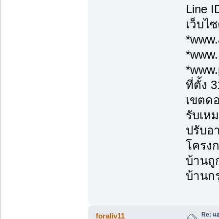
Line 
เว็บไซ
*www.a
*www.
*www.
ที่ตั้
เขตดอ
รับเหม
ปรับอา
โครงก
บ้านถู
บ้านกร
Re: แอ
foraliv11