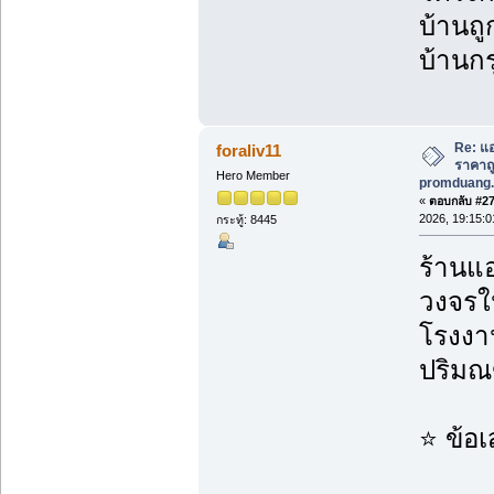
บ้านถู
บ้านกร
Re: แอ
foraliv11
ราคาถูก
Hero Member
promduang.
«
ตอบกลับ #279
2026, 19:15:0
กระทู้: 8445
ร้านแอ
วงจรใน
โรงงาน
ปริม
⭐ ข้อ