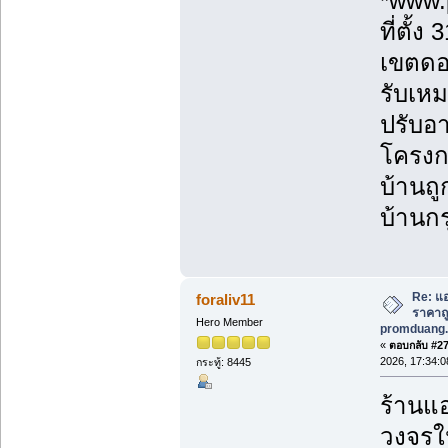
*www.
ที่ตั้
เขตดอ
รับเหม
ปรับอา
โครงก
บ้านถู
บ้านกร
Re: แอ
foraliv11
ราคาถูก
Hero Member
promduang.
«
ตอบกลับ #273
2026, 17:34:0
กระทู้: 8445
ร้านแอ
วงจรใน