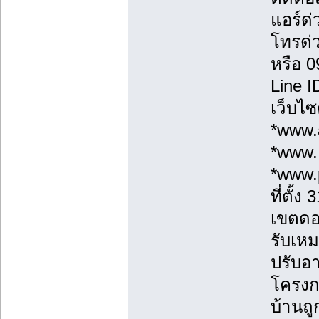
แอร์ด่
โทรด่
หรือ 
Line 
เว็บไซ
*www.a
*www.
*www.
ที่ตั้
เขตดอ
รับเหม
ปรับอา
โครงก
บ้านถู