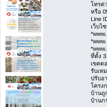
โทรด่
หรือ 
Line 
เว็บไซ
*www.a
*www.
*www.
ที่ตั้
เขตดอ
รับเหม
ปรับอา
โครงก
บ้านถู
บ้านกร