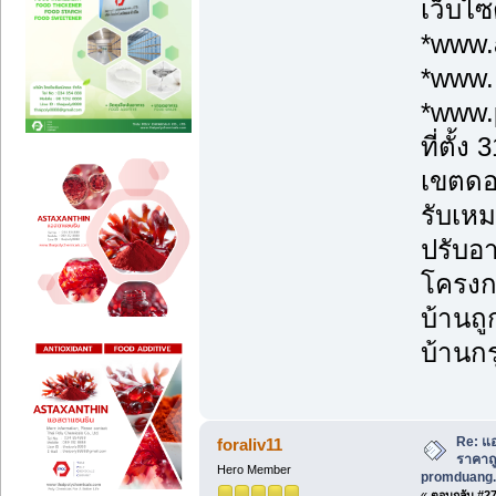
เว็บไซ
*www.a
*www.
*www.
ที่ตั้
เขตดอ
รับเหม
ปรับอา
โครงก
บ้านถู
บ้านกร
Re: แอ
foraliv11
ราคาถูก
Hero Member
promduang.
«
ตอบกลับ #272