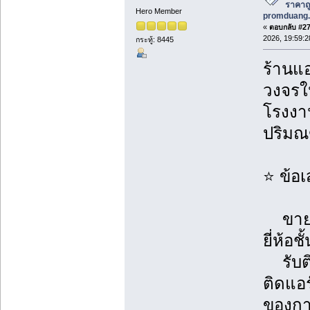
ราคาถูก
Hero Member
promduang.
«
ตอบกลับ #276
2026, 19:59:2
กระทู้: 8445
ร้านแอ
วงจรใน
โรงงาน
ปริม
⭐ ข้อ
ขายแอ
ยี่ห้อช
รับติ
ติดแอ
ของการ