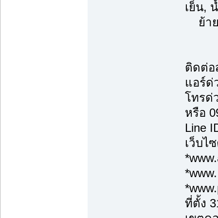
เย็น, 
ย้ายแ
ติดต่
แอร์ด่
โทรด่
หรือ 
Line 
เว็บไซ
*www.a
*www.
*www.
ที่ตั้