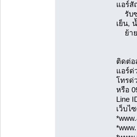
แอร์ส
รับซ่
เย็น, 
ย้ายแ
ติดต่
แอร์ด่
โทรด่
หรือ 
Line 
เว็บไซ
*www.a
*www.