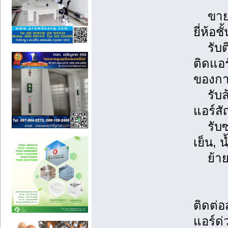
ขายแอ
ยี่ห้อช
รับติ
ติดแอ
ของการ
รับล้า
แอร์ส
รับซ่
เย็น, 
ย้ายแ
ติดต่
แอร์ด่