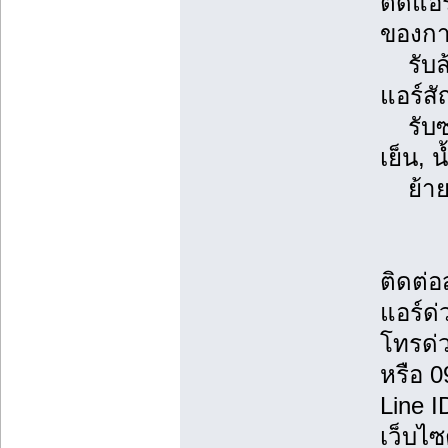
ติดแอ
ของการ
รับล้า
แอร์ส
รับซ่
เย็น, 
ย้ายแ
ติดต่
แอร์ด่
โทรด่
หรือ 
Line 
เว็บไซ