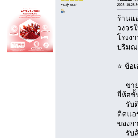
2026, 19:28:3
กระทู้: 8445
ร้านแอ
วงจรใน
โรงงาน
ปริม
⭐ ข้อ
ขายแอ
ยี่ห้อช
รับติ
ติดแอ
ของการ
รับล้า