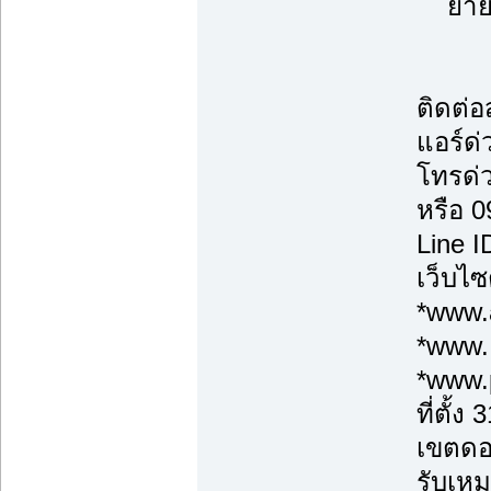
ย้ายแ
ติดต่
แอร์ด่
โทรด่
หรือ 
Line 
เว็บไซ
*www.a
*www.
*www.
ที่ตั้
เขตดอ
รับเหม