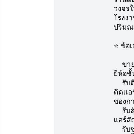
วงจรใน
โรงงาน
ปริม
⭐ ข้อ
ขายแอ
ยี่ห้อช
รับติ
ติดแอ
ของการ
รับล้า
แอร์ส
รับซ่