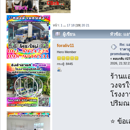
หน้า:
1
...
17
18
[
19
]
20
21
ผู้เขียน
หัวข้อ: แอร
promduang.com และ Air-ban.com (อ่าน
Re: แอ
foraliv11
ราคาถูก
Hero Member
promduang.
«
ตอบกลับ #270
2026, 21:32:2
กระทู้: 8445
ร้านแอ
วงจรใน
โรงงาน
ปริม
⭐ ข้อ