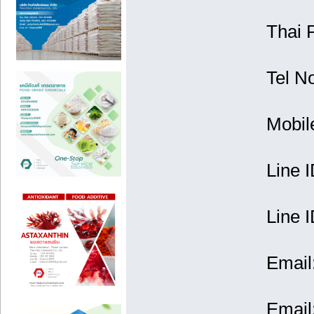
Thai 
Tel N
Mobil
Line I
Line 
Email
Email