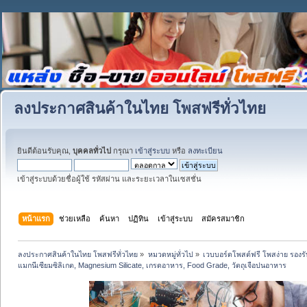
ลงประกาศสินค้าในไทย โพสฟรีทั่วไทย
ยินดีต้อนรับคุณ,
บุคคลทั่วไป
กรุณา
เข้าสู่ระบบ
หรือ
ลงทะเบียน
เข้าสู่ระบบด้วยชื่อผู้ใช้ รหัสผ่าน และระยะเวลาในเซสชั่น
หน้าแรก
ช่วยเหลือ
ค้นหา
ปฏิทิน
เข้าสู่ระบบ
สมัครสมาชิก
ลงประกาศสินค้าในไทย โพสฟรีทั่วไทย
»
หมวดหมู่ทั่วไป
»
เวบบอร์ดโพสต์ฟรี โพสง่าย รอง
แมกนีเซียมซิลิเกต, Magnesium Silicate, เกรดอาหาร, Food Grade, วัตถุเจือปนอาหาร