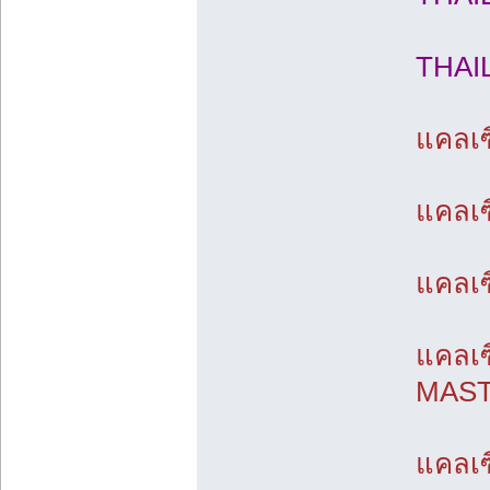
THAI
แคลเ
แคลเ
แคลเ
แคลเ
MAS
แคลเ