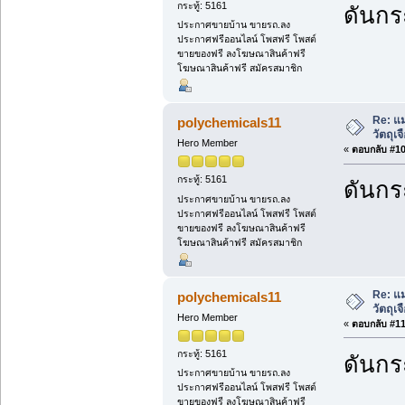
กระทู้: 5161
ดันกระ
ประกาศขายบ้าน ขายรถ.ลง
ประกาศฟรีออนไลน์ โพสฟรี โพสต์
ขายของฟรี ลงโฆษณาสินค้าฟรี
โฆษณาสินค้าฟรี สมัครสมาชิก
Re: แม
polychemicals11
วัตถุเ
Hero Member
«
ตอบกลับ #10 
กระทู้: 5161
ดันกระ
ประกาศขายบ้าน ขายรถ.ลง
ประกาศฟรีออนไลน์ โพสฟรี โพสต์
ขายของฟรี ลงโฆษณาสินค้าฟรี
โฆษณาสินค้าฟรี สมัครสมาชิก
Re: แม
polychemicals11
วัตถุเ
Hero Member
«
ตอบกลับ #11 
กระทู้: 5161
ดันกระ
ประกาศขายบ้าน ขายรถ.ลง
ประกาศฟรีออนไลน์ โพสฟรี โพสต์
ขายของฟรี ลงโฆษณาสินค้าฟรี