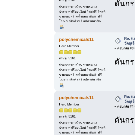
กระทู้: 5161
ดันกระ
ประกาศขายบ้าน ขายรถ.ลง
ประกาศฟรีออนไลน์ โพสฟรี โพสต์
ขายของฟรี ลงโฆษณาสินค้าฟรี
โฆษณาสินค้าฟรี สมัครสมาชิก
Re: แม
polychemicals11
วัตถุเ
Hero Member
«
ตอบกลับ #3 เ
กระทู้: 5161
ดันกระ
ประกาศขายบ้าน ขายรถ.ลง
ประกาศฟรีออนไลน์ โพสฟรี โพสต์
ขายของฟรี ลงโฆษณาสินค้าฟรี
โฆษณาสินค้าฟรี สมัครสมาชิก
Re: แม
polychemicals11
วัตถุเ
Hero Member
«
ตอบกลับ #4 เ
กระทู้: 5161
ดันกระ
ประกาศขายบ้าน ขายรถ.ลง
ประกาศฟรีออนไลน์ โพสฟรี โพสต์
ขายของฟรี ลงโฆษณาสินค้าฟรี