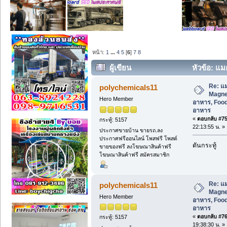
หน้า:
1
...
4
5
[
6
]
7
8
ผู้เขียน
หัวข้อ: แม
อาหาร, Food Grade, วัตถุเจือปนอาหาร (
Re: แม
polychemicals11
Magnes
Hero Member
อาหาร, Food
อาหาร
«
ตอบกลับ #75 
กระทู้: 5157
22:13:55 น. »
ประกาศขายบ้าน ขายรถ.ลง
ประกาศฟรีออนไลน์ โพสฟรี โพสต์
ดันกระทู้
ขายของฟรี ลงโฆษณาสินค้าฟรี
โฆษณาสินค้าฟรี สมัครสมาชิก
Re: แม
polychemicals11
Magnes
Hero Member
อาหาร, Food
อาหาร
«
ตอบกลับ #76 
กระทู้: 5157
19:38:30 น. »