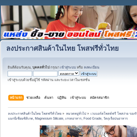
ลงประกาศสินค้าในไทย โพสฟรีทั่วไทย
ยินดีต้อนรับคุณ,
บุคคลทั่วไป
กรุณา
เข้าสู่ระบบ
หรือ
ลงทะเบียน
เข้าสู่ระบบด้วยชื่อผู้ใช้ รหัสผ่าน และระยะเวลาในเซสชั่น
หน้าแรก
ช่วยเหลือ
ค้นหา
ปฏิทิน
เข้าสู่ระบบ
สมัครสมาชิก
ลงประกาศสินค้าในไทย โพสฟรีทั่วไทย
»
หมวดหมู่ทั่วไป
»
เวบบอร์ดโพสต์ฟรี โพสง่าย รอง
แมกนีเซียมซิลิเกต, Magnesium Silicate, เกรดอาหาร, Food Grade, วัตถุเจือปนอาหาร