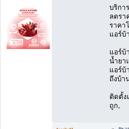
บริการ
ลดราค
ราคาโ
แอร์บ้
แอร์บ้
น้ำยาแ
แอร์บ้
ถึงบ้า
ติดตั้
ถูก,
Re: แอ