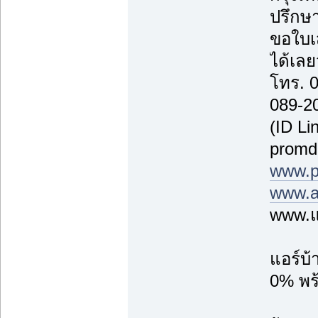
ปรึกษา
ขอใบเ
ได้เลยว
โทร. 
089-2
(ID Li
promd
www.p
www.a
www.แ
แอร์บ
0% พร้