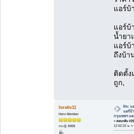
แอร์บ้
แอร์บ้
น้ำยาแ
แอร์บ้
ถึงบ้า
ติดตั้
ถูก,
Re: แอ
foraliv11
แอร์บ้
Hero Member
กรุงเทพฯ แ
«
ตอบกลับ #25 
12:02:22 น. »
กระทู้: 8469