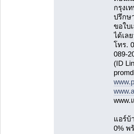
กรุงเ
ปรึกษา
ขอใบเ
ได้เลยว
โทร. 
089-2
(ID Li
promd
www.p
www.a
www.แ
แอร์บ
0% พร้