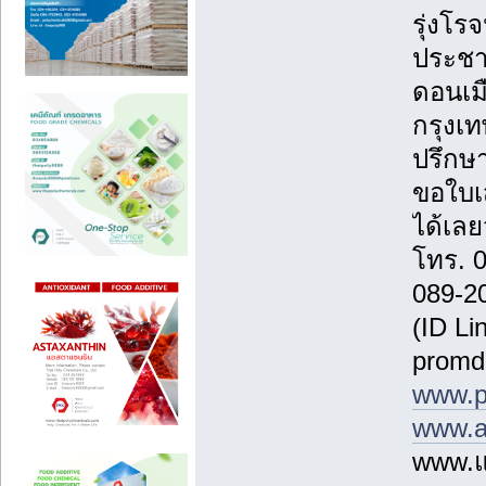
รุ่งโรจ
ประชา
ดอนเม
กรุงเ
ปรึกษา
ขอใบเ
ได้เลยว
โทร. 
089-2
(ID Li
promd
www.p
www.a
www.แ