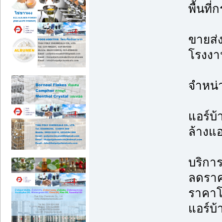
พื้นที
ขายส่ง
โรงงาน
จำหน่
แอร์บ้
ล้างแอ
บริการ
ลดราค
ราคาโ
แอร์บ้