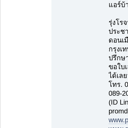
แอร์บ้
รุ่งโรจ
ประชา
ดอนเม
กรุงเ
ปรึกษา
ขอใบเ
ได้เลยว
โทร. 
089-2
(ID Li
promd
www.p