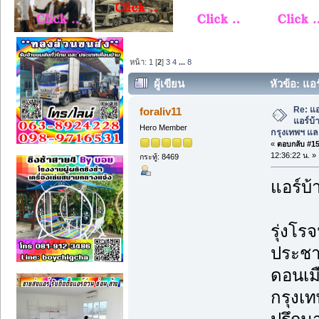
หน้า:
1
[
2
]
3
4
...
8
ผู้เขียน
หัวข้อ: แอร
เขตกรุงเทพฯ และปริมณฑล (อ่าน 2574 คร
Re: แอ
foraliv11
แอร์บ้
Hero Member
กรุงเทพฯ แ
«
ตอบกลับ #15 
12:36:22 น. »
กระทู้: 8469
แอร์บ้
รุ่งโรจ
ประชา
ดอนเม
กรุงเ