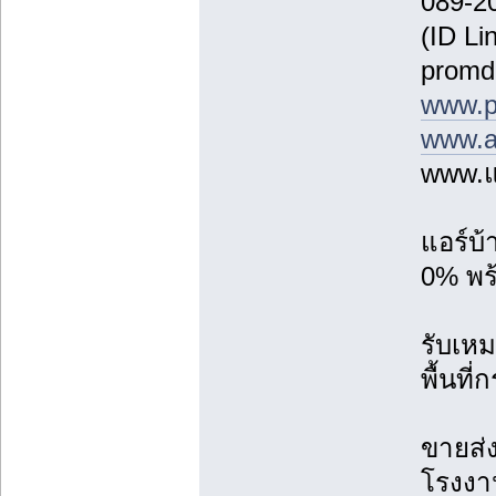
089-2
(ID Li
promd
www.p
www.a
www.แ
แอร์บ
0% พร้
รับเหม
พื้นที
ขายส่ง
โรงงาน