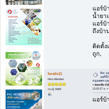
แอร์บ้
น้ำยาแ
แอร์บ้
ถึงบ้า
ติดตั้
ถูก,
Re: แอ
foraliv11
แอร์บ้
Hero Member
กรุงเทพฯ แ
«
ตอบกลับ #16 
13:53:27 น. »
กระทู้: 8469
แอร์บ้