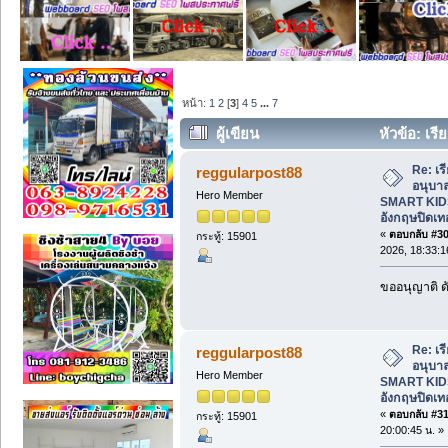
หน้า:
1
2
[
3
]
4
5
...
7
ผู้เขียน
หัวข้อ: เร
KIDS, English Camp อังกฤษปิดเทอม (อ่
Re: เร
reggularpost88
อนุบาล
Hero Member
SMART KIDS
อังกฤษปิดเท
«
ตอบกลับ #30 
กระทู้: 15901
2026, 18:33:1
ขออนุญาติ ดั
Re: เร
reggularpost88
อนุบาล
Hero Member
SMART KIDS
อังกฤษปิดเท
«
ตอบกลับ #31 
กระทู้: 15901
20:00:45 น. »