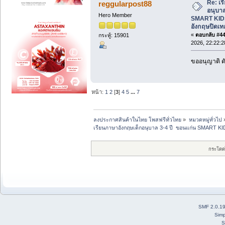
Re: เร
reggularpost88
อนุบาล
Hero Member
SMART KIDS
อังกฤษปิดเท
«
ตอบกลับ #44 
กระทู้: 15901
2026, 22:22:2
ขออนุญาติ ดั
หน้า:
1
2
[
3
]
4
5
...
7
ลงประกาศสินค้าในไทย โพสฟรีทั่วไทย
»
หมวดหมู่ทั่วไป
เรียนภาษาอังกฤษเด็กอนุบาล 3-4 ปี  ขอนแก่น SMART KI
กระโดด
SMF 2.0.1
Simp
S