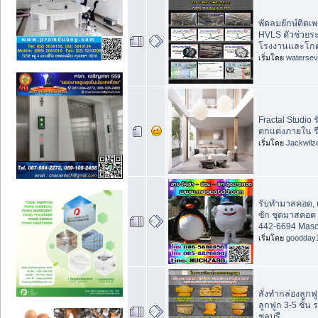
พัดลมยักษ์ติดเพ
HVLS ตัวช่วย
โรงงานและโกดัง
เริ่มโดย
waterse
Fractal Studi
ตกแต่งภายใน ร
เริ่มโดย
Jackwilz
รับทำมาสคอต, เ
ซัก ชุดมาสคอต
442-6694 Mas
เริ่มโดย
goodday
สั่งทำกล่องลูก
ลูกฟูก 3-5 ชั้น
ชลบุรี