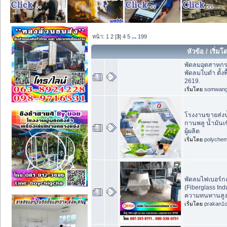
หน้า:
1
2
[
3
]
4
5
...
199
หัวข้อ
/
เริ่มโ
พัดลมอุตสาหก
พัดลมใบดำ ตั้งพ
2619.
เริ่มโดย
somwan
โรงงานขายส่งน
กานพลู น้ำมันเ
ผู้ผลิต
เริ่มโดย
polychem
พัดลมไฟเบอร์
(Fiberglass Indu
ความทนทานสู
เริ่มโดย
prakan1