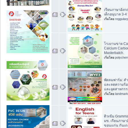
เรียนภาษาอังก
เด็กอนุบาล 3-4 ป
เริ่มโดย
reggular
โรงงานขาย Cal
Calcium Carbo
Masterbatch.
เริ่มโดย
polychem
พัดลมฟาร์ม: ส
และลดความร้อ
และอุตสาหกรร
เริ่มโดย
landmar
ติวเข้ม Grammar
มข. เรียนภาษา
ขอนแก่น กันเถ