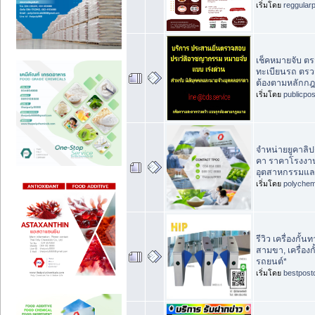
เริ่มโดย
reggular
เช็คหมายจับ ต
ทะเบียนรถ ตรวจค
ต้องตามหลักก
เริ่มโดย
publicpo
จำหน่ายยูคาลิปต
คา ราคาโรงงา
อุตสาหกรรมและ
เริ่มโดย
polychem
รีวิว เครื่องกั้นท
สามขา, เครื่องกั้
รถยนต์*
เริ่มโดย
bestpost