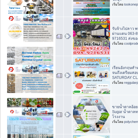
เริ่มโดย
tookonep
รับจ้างไปลาว พ
ผ่านแดน 063-8
9716531 ส่งขอ
เริ่มโดย
coolprod
เรียนอังกฤษสำหร
จนถึงเตรียมสอบ
SATURDAY CL
เริ่มโดย
reggular
ขายน้ำตาลอ้อย
Sugar น้ำตาล
โรงงาน
เริ่มโดย
polychem