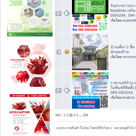
รับฝากข่าวประช
Backlinks เสริ
0564294 , 094
เริ่มโดย
anatomi8
บ้านเดี่ยว 2 ชั้น
มักมองข้าม
เริ่มโดย
rezrezm
ราคาแอร์บ้าน 
โมชั่นฟรีติดตั้
089-2061016.
เริ่มโดย
foraliv11
หน้า:
1
2
[
3
]
4
5
...
199
ลงประกาศสินค้าในไทย โพสฟรีทั่วไทย
»
หมวดหมู่ทั่วไป