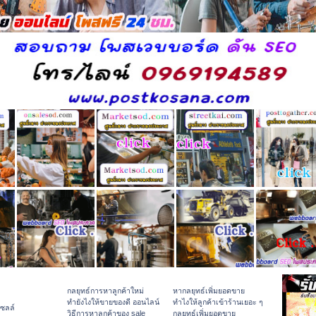
กลยุทธ์การหาลูกค้าใหม่
หากลยุทธ์เพิ่มยอดขาย
ทํายังไงให้ขายของดี ออนไลน์
ทําไงให้ลูกค้าเข้าร้านเยอะ ๆ
เซลล์
วิธีการหาลูกค้าของ sale
กลยุทธ์เพิ่มยอดขาย