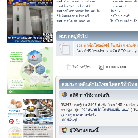
smf เขียนโพสขายของโดนๆ
ประกาศขายของฟรี
แคปชั่นเปิดร้าน โพสฟรี
ประกาศฟรี
smf วิธีโพสขายของให้น่าสนใจ
โพส SEO
วิธีเพิ่มยอดขาย โพสฟรี
ลงโฆษณาฟรี
smf เทคนิคเพิ่มยอดขาย
โปรโมทเพจร้านค้า
หมวดหมู่ทั่วไป
เวบบอร์ดโพสต์ฟรี โพสง่าย รองร
โพสต์ฟรี โพสง่าย รองรับ SEO และ y
ไม่มีกระทู้ใหม่
Redirect Board
ลงประกาศสินค้าในไทย โพสฟรีทั่วไทย 
สถิติการใช้งานฟอรั่ม
53347 กระทู้ ใน 3967 หัวข้อ โดย 145 สมาชิก. 
กระทู้ล่าสุด:
"
จำหน่ายโกโก้พร้อมดื่ม เค...
"
(
วันน
ดูกระทู้ล่าสุดบนฟอรั่ม
[สถิติอื่นๆ]
ผู้ใช้งานขณะนี้