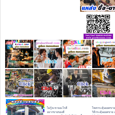
ไม่รู้จะขายอะไรดี
โพสกระตุ้นยอดขาย
อยากขายของดี
วิธีกระตุ้นยอดขาย 