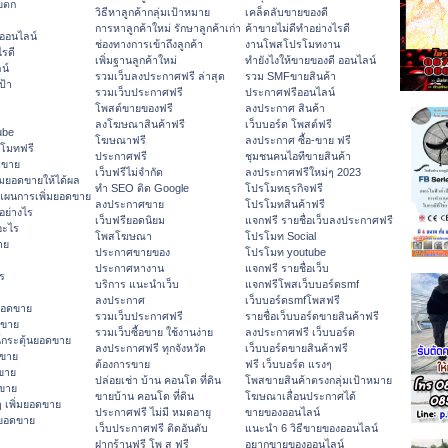
ายตก
วิธีหาลูกค้ากลุ่มเป้าหมาย
เคล็ดลับขายของดี
การหาลูกค้าใหม่ รักษาลูกค้าเก่า
ค้าขายไม่ดีทำอย่างไรดี
ออนไลน์
ช่องทางการเข้าถึงลูกค้า
งานโพสโปรโมทงาน
รดี
เพิ่มฐานลูกค้าใหม่
ทํายังไงให้ขายของดี ออนไลน์
น์
รวมเว็บลงประกาศฟรี ล่าสุด
รวม SMFขายสินค้า
ป้า
รวมเว็บประกาศฟรี
ประกาศฟรีออนไลน์
โพสต์ขายของฟรี
ลงประกาศ สินค้า
ลงโฆษณาสินค้าฟรี
เว็บบอร์ด โพสต์ฟรี
Tube
โฆษณาฟรี
ลงประกาศ ซื้อ-ขาย ฟรี
รโมทฟรี
ประกาศฟรี
ชุมชนคนไอทีขายสินค้า
ดขาย
เว็บฟรีไม่จำกัด
ลงประกาศฟรีใหม่ๆ 2023
มยอดขายให้ได้ผล
ทำ SEO ติด Google
โปรโมทธุรกิจฟรี
แผนการเพิ่มยอดขาย
ลงประกาศขาย
โปรโมทสินค้าฟรี
อย่างไร
เว็บฟรียอดนิยม
แจกฟรี รายชื่อเว็บลงประกาศฟรี
อะไร
โพสโฆษณา
โปรโมท Social
าย
ประกาศขายของ
โปรโมท youtube
ประกาศหางาน
แจกฟรี รายชื่อเว็บ
ร
บริการ แนะนำเว็บ
แจกฟรีโพสเว็บบอร์ดsmf
ลงประกาศ
เว็บบอร์ดsmfโพสฟรี
ยอดขาย
รวมเว็บประกาศฟรี
รายชื่อเว็บบอร์ดขายสินค้าฟรี
ดขาย
รวมเว็บซื้อขาย ใช้งานง่าย
ลงประกาศฟรี เว็บบอร์ด
กระตุ้นยอดขาย
ลงประกาศฟรี ทุกจังหวัด
เว็บบอร์ดขายสินค้าฟรี
ดขาย
ต้องการขาย
ฟรี เว็บบอร์ด แรงๆ
ขาย
ปล่อยเช่า บ้าน คอนโด ที่ดิน
โพสขายสินค้าตรงกลุ่มเป้าหมาย
ดขาย
ขายบ้าน คอนโด ที่ดิน
โฆษณาเลื่อนประกาศได้
 เพิ่มยอดขาย
ประกาศฟรี ไม่มี หมดอายุ
ขายของออนไลน์
มยอดขาย
เว็บประกาศฟรี ติดอันดับ
แนะนำ 6 วิธีขายของออนไลน์
ฝากร้านฟรี โพ ส ฟรี
อยากขายของออนไลน์