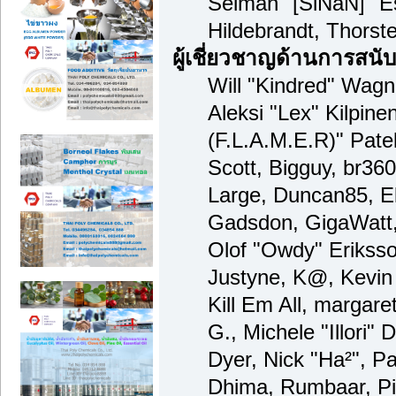
Selman "[SiNaN]" Es
Hildebrandt, Thorst
ผู้เชี่ยวชาญด้านการสนั
Will "Kindred" Wagne
Aleksi "Lex" Kilpine
(F.L.A.M.E.R)" Patel
Scott, Bigguy, br36
Large, Duncan85, El
Gadsdon, GigaWatt,
Olof "Owdy" Eriksso
Justyne, K@, Kevin 
Kill Em All, margare
G., Michele "Illori" 
Dyer, Nick "Ha²", Pa
Dhima, Rumbaar, Pi