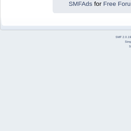
SMFAds
for
Free For
SMF 2.0.1
Simp
S