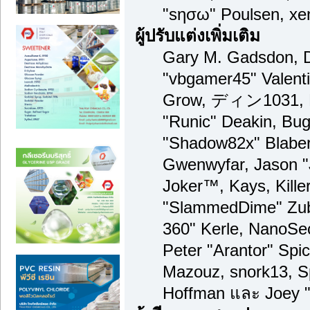
"sησω" Poulsen, xe
ผู้ปรับแต่งเพิ่มเติม
Gary M. Gadsdon, D
"vbgamer45" Valenti
Grow, ディン1031, Br
"Runic" Deakin, Bug
"Shadow82x" Blaber,
Gwenwyfar, Jason "
Joker™, Kays, Kille
"SlammedDime" Zub
360" Kerle, NanoSec
Peter "Arantor" Spi
Mazouz, snork13, S
Hoffman และ Joey "