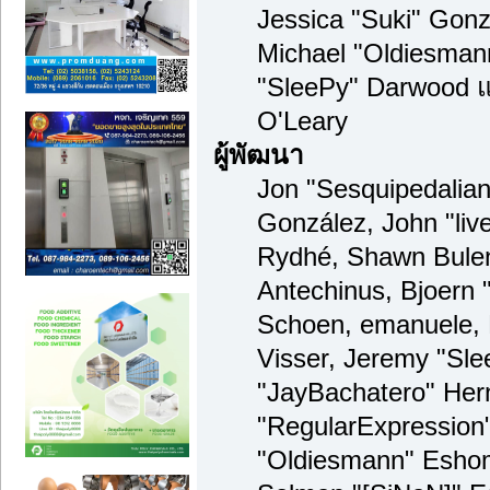
Jessica "Suki" Gonz
Michael "Oldiesma
"SleePy" Darwood แ
O'Leary
ผู้พัฒนา
Jon "Sesquipedalian"
González, John "li
Rydhé, Shawn Bulen
Antechinus, Bjoern "
Schoen, emanuele, 
Visser, Jeremy "Sl
"JayBachatero" Her
"RegularExpression
"Oldiesmann" Eshom,