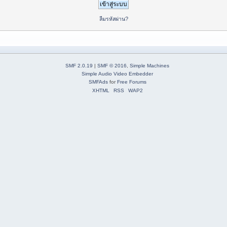
ลืมรหัสผ่าน?
SMF 2.0.19
|
SMF © 2016
,
Simple Machines
Simple Audio Video Embedder
SMFAds
for
Free Forums
XHTML
RSS
WAP2