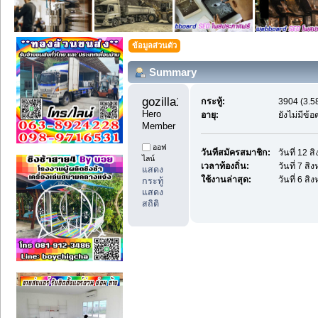
ข้อมูลส่วนตัว
Summary
gozilla1 
กระทู้:
3904 (3.58
Hero 
อายุ:
ยังไม่มีข้
Member
ออฟ
วันที่สมัครสมาชิก:
วันที่ 12 
ไลน์
เวลาท้องถิ่น:
วันที่ 7 ส
แสดง
ใช้งานล่าสุด:
วันที่ 6 ส
กระทู้
แสดง
สถิติ