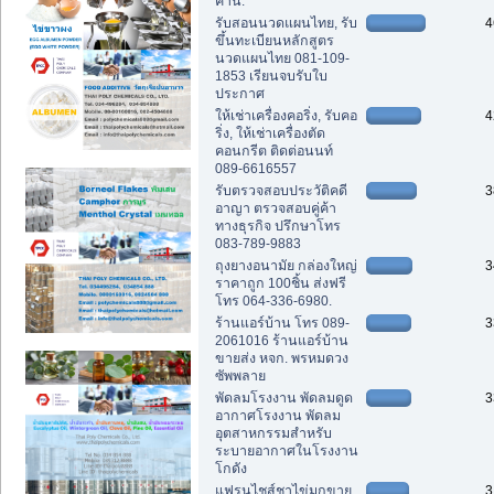
คาน.
รับสอนนวดแผนไทย, รับ
4
ขึ้นทะเบียนหลักสูตร
นวดแผนไทย 081-109-
1853 เรียนจบรับใบ
ประกาศ
ให้เช่าเครื่องคอริ่ง, รับคอ
4
ริ่ง, ให้เช่าเครื่องตัด
คอนกรีต ติดต่อนนท์
089-6616557
รับตรวจสอบประวัติคดี
3
อาญา ตรวจสอบคู่ค้า
ทางธุรกิจ ปรึกษาโทร
083-789-9883
ถุงยางอนามัย กล่องใหญ่
3
ราคาถูก 100ชิ้น ส่งฟรี
โทร 064-336-6980.
ร้านแอร์บ้าน โทร 089-
3
2061016 ร้านแอร์บ้าน
ขายส่ง หจก. พรหมดวง
ซัพพลาย
พัดลมโรงงาน พัดลมดูด
3
อากาศโรงงาน พัดลม
อุตสาหกรรมสำหรับ
ระบายอากาศในโรงงาน
โกดัง
แฟรนไชส์ชาไข่มุกขาย
3