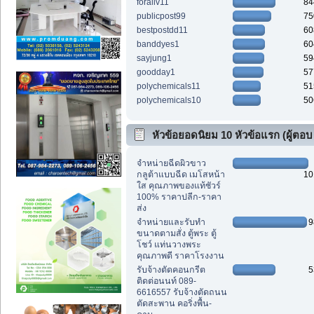
foraliv11
84
publicpost99
75
bestpostdd11
60
banddyes1
60
sayjung1
59
goodday1
57
polychemicals11
51
polychemicals10
50
หัวข้อยอดนิยม 10 หัวข้อแรก (ผู้ตอบ
สูงสุด)
จำหน่ายฉีดผิวขาว
กลูต้าแบบฉีด เมโสหน้า
10
ใส คุณภาพของแท้ชัวร์
100% ราคาปลีก-ราคา
ส่ง
จำหน่ายและรับทำ
9
ขนาดตามสั่ง ตู้พระ ตู้
โชว์ แท่นวางพระ
คุณภาพดี ราคาโรงงาน
รับจ้างตัดคอนกรีต
5
ติดต่อนนท์ 089-
6616557 รับจ้างตัดถนน
ตัดสะพาน คอริ่งพื้น-