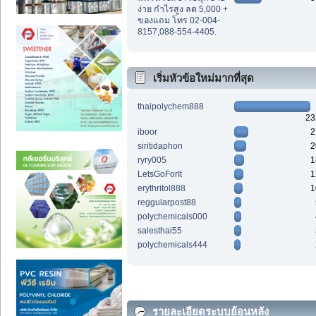
ง่าย กำไรสูง ลด 5,000 +
ของแถม โทร 02-004-
8157,088-554-4405.
เริ่มหัวข้อใหม่มากที่สุด
thaipolychem888
23
iboor
2
siritidaphon
2
ryry005
1
LetsGoForIt
1
erythritol888
1
reggularpost88
polychemicals000
salesthai55
polychemicals444
รายละเอียดระบบย้อนหลัง