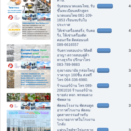
คาน.
รับสอนนวดแผนไทย, รับ
4
ขึ้นทะเบียนหลักสูตร
นวดแผนไทย 081-109-
1853 เรียนจบรับใบ
ประกาศ
ให้เช่าเครื่องคอริ่ง, รับคอ
4
ริ่ง, ให้เช่าเครื่องตัด
คอนกรีต ติดต่อนนท์
089-6616557
รับตรวจสอบประวัติคดี
3
อาญา ตรวจสอบคู่ค้า
ทางธุรกิจ ปรึกษาโทร
083-789-9883
ถุงยางอนามัย กล่องใหญ่
3
ราคาถูก 100ชิ้น ส่งฟรี
โทร 064-336-6980.
ร้านแอร์บ้าน โทร 089-
3
2061016 ร้านแอร์บ้าน
ขายส่ง หจก. พรหมดวง
ซัพพลาย
พัดลมโรงงาน พัดลมดูด
3
อากาศโรงงาน พัดลม
อุตสาหกรรมสำหรับ
ระบายอากาศในโรงงาน
โกดัง
แฟรนไชส์ชาไข่มุกขาย
3