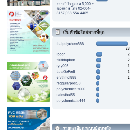
ง่าย กำไรสูง ลด 5,000 +
ของแถม โทร 02-004-
8157,088-554-4405.
เริ่มหัวข้อใหม่มากที่สุด
thaipolychem888
23
iboor
2
siritidaphon
2
ryry005
1
LetsGoForIt
1
erythritol888
1
reggularpost88
polychemicals000
salesthai55
polychemicals444
รายละเอียดระบบย้อนหลัง