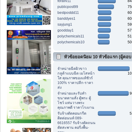
foraliv11
84
publicpost99
75
bestpostdd11
60
banddyes1
60
sayjung1
59
goodday1
57
polychemicals11
51
polychemicals10
50
หัวข้อยอดนิยม 10 หัวข้อแรก (ผู้ตอบ
สูงสุด)
จำหน่ายฉีดผิวขาว
กลูต้าแบบฉีด เมโสหน้า
10
ใส คุณภาพของแท้ชัวร์
100% ราคาปลีก-ราคา
ส่ง
จำหน่ายและรับทำ
9
ขนาดตามสั่ง ตู้พระ ตู้
โชว์ แท่นวางพระ
คุณภาพดี ราคาโรงงาน
รับจ้างตัดคอนกรีต
5
ติดต่อนนท์ 089-
6616557 รับจ้างตัดถนน
ตัดสะพาน คอริ่งพื้น-