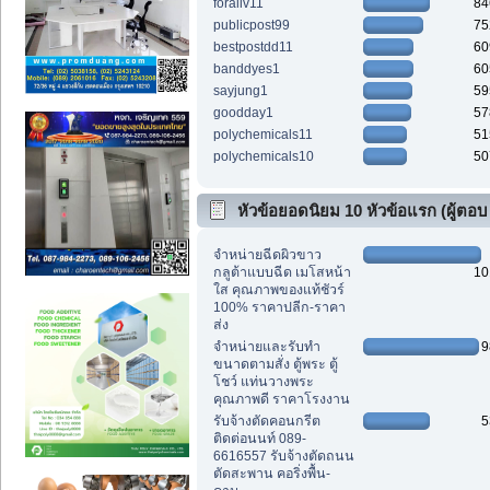
foraliv11
84
publicpost99
75
bestpostdd11
60
banddyes1
60
sayjung1
59
goodday1
57
polychemicals11
51
polychemicals10
50
หัวข้อยอดนิยม 10 หัวข้อแรก (ผู้ตอบ
สูงสุด)
จำหน่ายฉีดผิวขาว
กลูต้าแบบฉีด เมโสหน้า
10
ใส คุณภาพของแท้ชัวร์
100% ราคาปลีก-ราคา
ส่ง
จำหน่ายและรับทำ
9
ขนาดตามสั่ง ตู้พระ ตู้
โชว์ แท่นวางพระ
คุณภาพดี ราคาโรงงาน
รับจ้างตัดคอนกรีต
5
ติดต่อนนท์ 089-
6616557 รับจ้างตัดถนน
ตัดสะพาน คอริ่งพื้น-