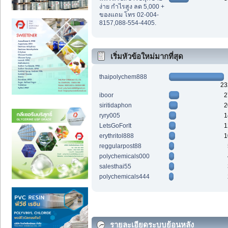
ง่าย กำไรสูง ลด 5,000 +
ของแถม โทร 02-004-
8157,088-554-4405.
เริ่มหัวข้อใหม่มากที่สุด
thaipolychem888
23
iboor
2
siritidaphon
2
ryry005
1
LetsGoForIt
1
erythritol888
1
reggularpost88
polychemicals000
salesthai55
polychemicals444
รายละเอียดระบบย้อนหลัง