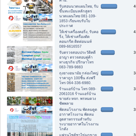
คาน.
รับสอนนวดแผนไทย, รับ
4
ขึ้นทะเบียนหลักสูตร
นวดแผนไทย 081-109-
1853 เรียนจบรับใบ
ประกาศ
ให้เช่าเครื่องคอริ่ง, รับคอ
4
ริ่ง, ให้เช่าเครื่องตัด
คอนกรีต ติดต่อนนท์
089-6616557
รับตรวจสอบประวัติคดี
3
อาญา ตรวจสอบคู่ค้า
ทางธุรกิจ ปรึกษาโทร
083-789-9883
ถุงยางอนามัย กล่องใหญ่
3
ราคาถูก 100ชิ้น ส่งฟรี
โทร 064-336-6980.
ร้านแอร์บ้าน โทร 089-
3
2061016 ร้านแอร์บ้าน
ขายส่ง หจก. พรหมดวง
ซัพพลาย
พัดลมโรงงาน พัดลมดูด
3
อากาศโรงงาน พัดลม
อุตสาหกรรมสำหรับ
ระบายอากาศในโรงงาน
โกดัง
แฟรนไชส์ชาไข่มุกขาย
3