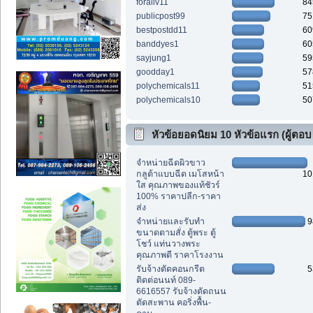
foraliv11
84
publicpost99
75
bestpostdd11
60
banddyes1
60
sayjung1
59
goodday1
57
polychemicals11
51
polychemicals10
50
หัวข้อยอดนิยม 10 หัวข้อแรก (ผู้ตอบ
สูงสุด)
จำหน่ายฉีดผิวขาว
กลูต้าแบบฉีด เมโสหน้า
10
ใส คุณภาพของแท้ชัวร์
100% ราคาปลีก-ราคา
ส่ง
จำหน่ายและรับทำ
9
ขนาดตามสั่ง ตู้พระ ตู้
โชว์ แท่นวางพระ
คุณภาพดี ราคาโรงงาน
รับจ้างตัดคอนกรีต
5
ติดต่อนนท์ 089-
6616557 รับจ้างตัดถนน
ตัดสะพาน คอริ่งพื้น-