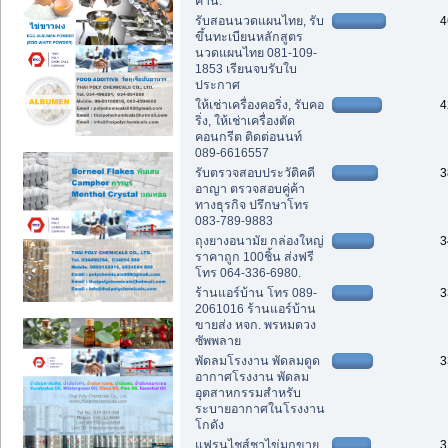
คาน.
รับสอนนวดแผนไทย, รับ
4
ขึ้นทะเบียนหลักสูตร
นวดแผนไทย 081-109-
1853 เรียนจบรับใบ
ประกาศ
ให้เช่าเครื่องคอริ่ง, รับคอ
4
ริ่ง, ให้เช่าเครื่องตัด
คอนกรีต ติดต่อนนท์
089-6616557
รับตรวจสอบประวัติคดี
3
อาญา ตรวจสอบคู่ค้า
ทางธุรกิจ ปรึกษาโทร
083-789-9883
ถุงยางอนามัย กล่องใหญ่
3
ราคาถูก 100ชิ้น ส่งฟรี
โทร 064-336-6980.
ร้านแอร์บ้าน โทร 089-
3
2061016 ร้านแอร์บ้าน
ขายส่ง หจก. พรหมดวง
ซัพพลาย
พัดลมโรงงาน พัดลมดูด
3
อากาศโรงงาน พัดลม
อุตสาหกรรมสำหรับ
ระบายอากาศในโรงงาน
โกดัง
แฟรนไชส์ชาไข่มุกขาย
3