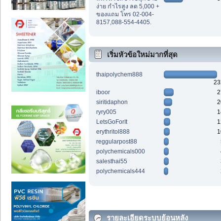
ง่าย กำไรสูง ลด 5,000 +
ของแถม โทร 02-004-
8157,088-554-4405.
เริ่มหัวข้อใหม่มากที่สุด
thaipolychem888
23
iboor
2
siritidaphon
2
ryry005
1
LetsGoForIt
1
erythritol888
1
reggularpost88
polychemicals000
salesthai55
polychemicals444
รายละเอียดระบบย้อนหลัง