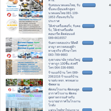
คาน.
รับสอนนวดแผนไทย, รับ
4
ขึ้นทะเบียนหลักสูตร
นวดแผนไทย 081-109-
1853 เรียนจบรับใบ
ประกาศ
ให้เช่าเครื่องคอริ่ง, รับคอ
4
ริ่ง, ให้เช่าเครื่องตัด
คอนกรีต ติดต่อนนท์
089-6616557
รับตรวจสอบประวัติคดี
3
อาญา ตรวจสอบคู่ค้า
ทางธุรกิจ ปรึกษาโทร
083-789-9883
ถุงยางอนามัย กล่องใหญ่
3
ราคาถูก 100ชิ้น ส่งฟรี
โทร 064-336-6980.
ร้านแอร์บ้าน โทร 089-
3
2061016 ร้านแอร์บ้าน
ขายส่ง หจก. พรหมดวง
ซัพพลาย
พัดลมโรงงาน พัดลมดูด
3
อากาศโรงงาน พัดลม
อุตสาหกรรมสำหรับ
ระบายอากาศในโรงงาน
โกดัง
แฟรนไชส์ชาไข่มุกขาย
3