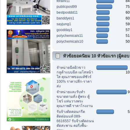
foraliv11
84
publicpost99
75
bestpostdd11
60
banddyes1
60
sayjung1
59
goodday1
57
polychemicals11
51
polychemicals10
50
หัวข้อยอดนิยม 10 หัวข้อแรก (ผู้ตอบ
สูงสุด)
จำหน่ายฉีดผิวขาว
กลูต้าแบบฉีด เมโสหน้า
10
ใส คุณภาพของแท้ชัวร์
100% ราคาปลีก-ราคา
ส่ง
จำหน่ายและรับทำ
9
ขนาดตามสั่ง ตู้พระ ตู้
โชว์ แท่นวางพระ
คุณภาพดี ราคาโรงงาน
รับจ้างตัดคอนกรีต
5
ติดต่อนนท์ 089-
6616557 รับจ้างตัดถนน
ตัดสะพาน คอริ่งพื้น-