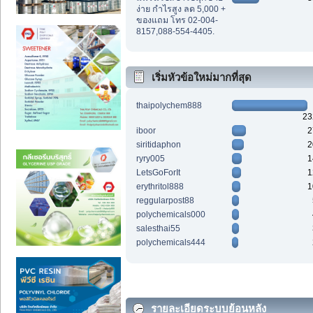
ง่าย กำไรสูง ลด 5,000 +
ของแถม โทร 02-004-
8157,088-554-4405.
เริ่มหัวข้อใหม่มากที่สุด
thaipolychem888
23
iboor
2
siritidaphon
2
ryry005
1
LetsGoForIt
1
erythritol888
1
reggularpost88
polychemicals000
salesthai55
polychemicals444
รายละเอียดระบบย้อนหลัง