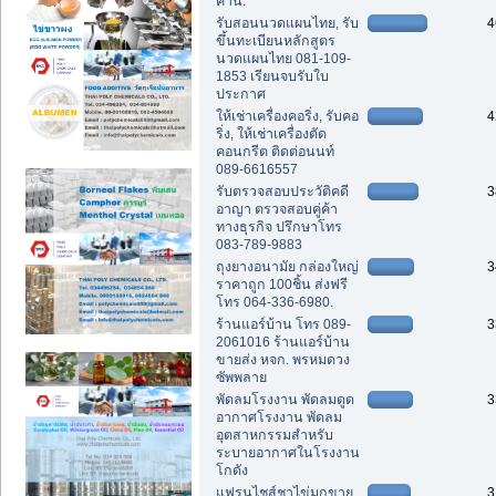
คาน.
รับสอนนวดแผนไทย, รับ
4
ขึ้นทะเบียนหลักสูตร
นวดแผนไทย 081-109-
1853 เรียนจบรับใบ
ประกาศ
ให้เช่าเครื่องคอริ่ง, รับคอ
4
ริ่ง, ให้เช่าเครื่องตัด
คอนกรีต ติดต่อนนท์
089-6616557
รับตรวจสอบประวัติคดี
3
อาญา ตรวจสอบคู่ค้า
ทางธุรกิจ ปรึกษาโทร
083-789-9883
ถุงยางอนามัย กล่องใหญ่
3
ราคาถูก 100ชิ้น ส่งฟรี
โทร 064-336-6980.
ร้านแอร์บ้าน โทร 089-
3
2061016 ร้านแอร์บ้าน
ขายส่ง หจก. พรหมดวง
ซัพพลาย
พัดลมโรงงาน พัดลมดูด
3
อากาศโรงงาน พัดลม
อุตสาหกรรมสำหรับ
ระบายอากาศในโรงงาน
โกดัง
แฟรนไชส์ชาไข่มุกขาย
3