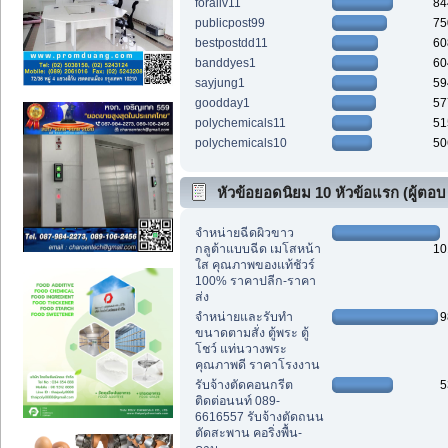
foraliv11
84
publicpost99
75
bestpostdd11
60
banddyes1
60
sayjung1
59
goodday1
57
polychemicals11
51
polychemicals10
50
หัวข้อยอดนิยม 10 หัวข้อแรก (ผู้ตอบ
สูงสุด)
จำหน่ายฉีดผิวขาว
กลูต้าแบบฉีด เมโสหน้า
10
ใส คุณภาพของแท้ชัวร์
100% ราคาปลีก-ราคา
ส่ง
จำหน่ายและรับทำ
9
ขนาดตามสั่ง ตู้พระ ตู้
โชว์ แท่นวางพระ
คุณภาพดี ราคาโรงงาน
รับจ้างตัดคอนกรีต
5
ติดต่อนนท์ 089-
6616557 รับจ้างตัดถนน
ตัดสะพาน คอริ่งพื้น-