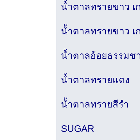
น้ำตาลทรายขาว เ
น้ำตาลทรายขาว เ
น้ำตาลอ้อยธรรมชา
น้ำตาลทรายแดง
น้ำตาลทรายสีรำ
SUGAR