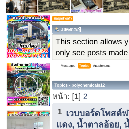
ข้อมูลส่วนตัว
แสดงกระทู้
This section allows 
only see posts made 
Messages
Topics
Attachments
Topics - polychemicals12
หน้า: [
1
]
2
1
เวบบอร์ดโพสต์ฟ
แดง, น้ำตาลอ้อย,