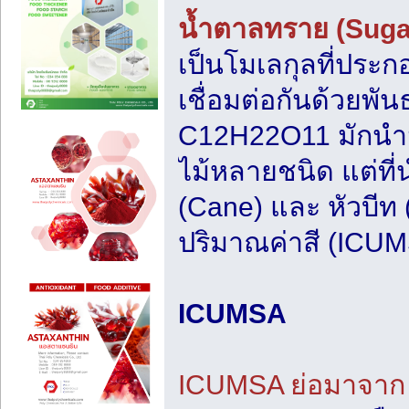
น้ำตาลทราย (Suga
เป็นโมเลกุลที่ประ
เชื่อมต่อกันด้วยพั
C12H22O11 มักนำม
ไม้หลายชนิด แต่ที่
(Cane) และ หัวบี
ปริมาณค่าสี (ICUMS
ICUMSA
ICUMSA ย่อมาจาก I