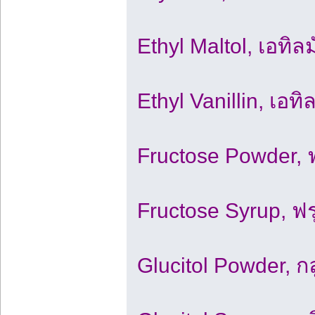
Ethyl Maltol, เอทิ
Ethyl Vanillin, เอทิ
Fructose Powder, 
Fructose Syrup, ฟร
Glucitol Powder, ก