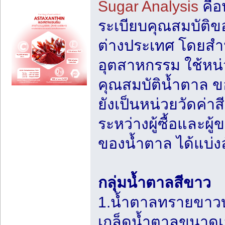
Sugar Analysis
คือ
ระเบียบคุณสมบัติข
ต่างประเทศ โดยส
อุตสาหกรรม ใช้หน่
คุณสมบัติน้ำตาล 
ยังเป็นหน่วยวัดค่
ระหว่างผู้ซื้อและผู
ของน้ำตาล ได้แบ่ง
กลุ่มน้ำตาลสีขาว
1.น้ำตาลทรายขาวบริ
เกล็ดน้ำตาลขนาดเล็