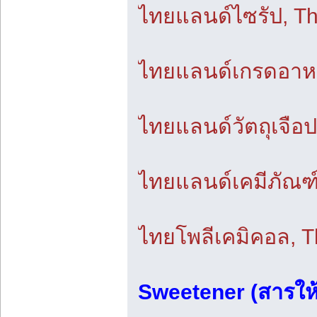
ไทยแลนด์ไซรัป, Th
ไทยแลนด์เกรดอาหา
ไทยแลนด์วัตถุเจือ
ไทยแลนด์เคมีภัณฑ์
ไทยโพลีเคมิคอล, T
Sweetener (สารใ