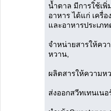
น้ำตาล มีการใช้เพ
อาหาร ได้แก่ เครื่
และอาหารประเภทต
จำหน่ายสารให้ควา
หวาน,
ผลิตสารให้ความหวา
ส่งออกสวีทเทนเนอร