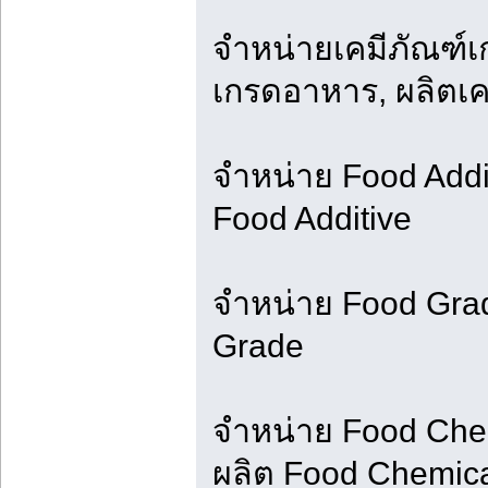
จำหน่ายเคมีภัณฑ์เ
เกรดอาหาร, ผลิตเ
จำหน่าย Food Addit
Food Additive
จำหน่าย Food Grad
Grade
จำหน่าย Food Chem
ผลิต Food Chemic