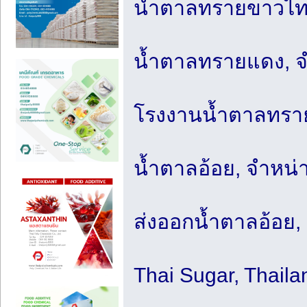
น้ำตาลทรายขาวไ
น้ำตาลทรายแดง, จ
โรงงานน้ำตาลทรา
น้ำตาลอ้อย, จำหน่
ส่งออกน้ำตาลอ้อย, 
Thai Sugar, Thail