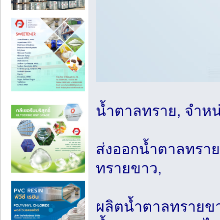
น้ำตาลทราย, จำหน
ส่งออกน้ำตาลทราย
ทรายขาว,
ผลิตน้ำตาลทรายขา