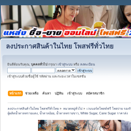
ลงประกาศสินค้าในไทย โพสฟรีทั่วไทย
ยินดีต้อนรับคุณ,
บุคคลทั่วไป
กรุณา
เข้าสู่ระบบ
หรือ
ลงทะเบียน
เข้าสู่ระบบด้วยชื่อผู้ใช้ รหัสผ่าน และระยะเวลาในเซสชั่น
หน้าแรก
ช่วยเหลือ
ค้นหา
ปฏิทิน
เข้าสู่ระบบ
สมัครสมาชิก
ลงประกาศสินค้าในไทย โพสฟรีทั่วไทย
»
หมวดหมู่ทั่วไป
»
เวบบอร์ดโพสต์ฟรี โพสง่าย รอง
ผู้ผลิตน้ำตาลทรายแดง, น้ำตาลอ้อย, น้ำตาลทรายขาว, White Sugar, Cane Sugar ราคาส่ง