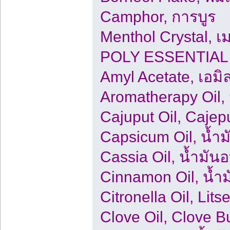
Camphor, การบูร
Menthol Crystal, 
POLY ESSENTIAL 
Amyl Acetate, เอม
Aromatherapy Oil,
Cajuput Oil, Cajepu
Capsicum Oil, น้ำม
Cassia Oil, น้ำมั
Cinnamon Oil, น้
Citronella Oil, Li
Clove Oil, Clove B