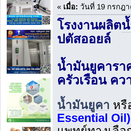
«
เมื่อ:
วันที่ 19 กรกฎา
โรงงานผลิต
น
ปตัสออยล์
น้ำมันยูคาราค
ครัวเรือน คว
น้ำมันยูคา
หรื
Essential Oil)
แพทย์ทางเลือ