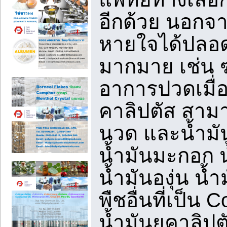
อีกด้วย นอกจา
หายใจได้ปลอดโ
มากมาย เช่น 
อาการปวดเมื่อ
คาลิปตัส สามา
นวด และน้ำมัน
น้ำมันมะกอก น้
น้ำมันองุ่น น้
พืชอื่นที่เป็น
น้ำมันยูคาลิป