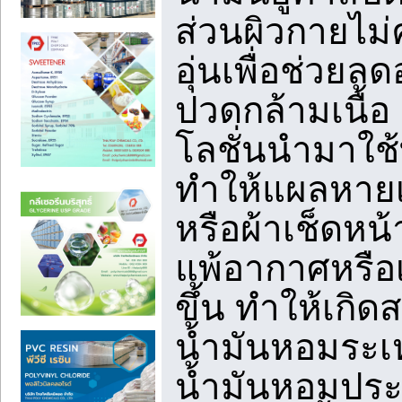
ส่วนผิวกายไม่
อุ่นเพื่อช่วย
ปวดกล้ามเนื้อ
โลชั่นนำมาใช้
ทำให้แผลหายเ
หรือผ้าเช็ดห
แพ้อากาศหรือเ
ขึ้น ทำให้เกิด
น้ำมันหอมระเห
น้ำมันหอมประจ