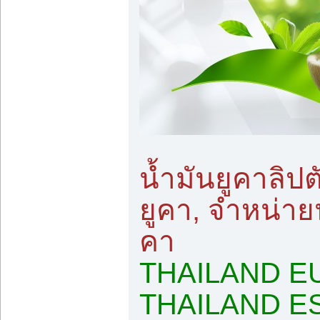
น้ำมันยูคาลิปต
ยูคา, จำหน่ายน
คา
THAILAND E
THAILAND ES