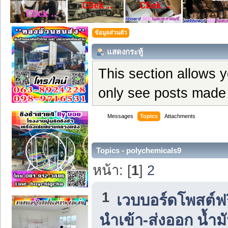
ข้อมูลส่วนตัว
แสดงกระทู้
This section allows 
only see posts made 
Messages
Topics
Attachments
Topics - polychemicals9
หน้า: [
1
]
2
1
เวบบอร์ดโพสต์ฟ
นำเข้า-ส่งออก น้ำม