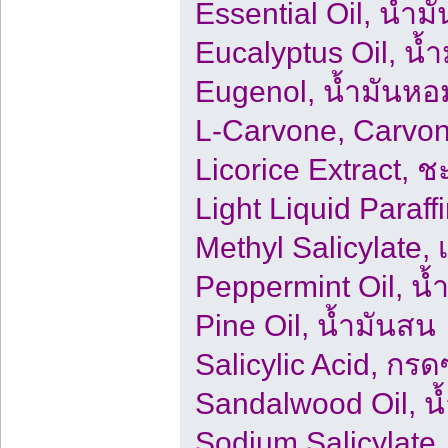
Essential Oil, น้ำ
Eucalyptus Oil, น้ำ
Eugenol, น้ำมันหอม
L-Carvone, Carvon
Licorice Extract, 
Light Liquid Paraff
Methyl Salicylate,
Peppermint Oil, น้
Pine Oil, น้ำมันสน
Salicylic Acid, กร
Sandalwood Oil, น้
Sodium Salicylate