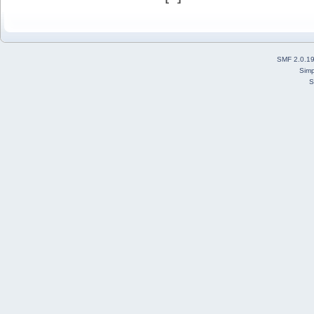
SMF 2.0.1
Simp
S