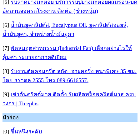
[5]
รับลาดยางมะตอย บริการรับปูยางมะตอยผสมร้อน-บด
อัดลานจอดรถโรงงาน ติดต่อ (ช่างหนุ่ม)
[6]
น้ำมันยูคาลิปตัส, Eucalyptus Oil, ยูคาลิปตัสออยล์,
น้ำมันยูคา, จำหน่ายน้ำมันยูคา
[7]
พัดลมอุตสาหกรรม (Industrial Fan) เลือกอย่างไรให้
คุ้มค่า ระบายอากาศดีเยี่ยม
[8]
รับงานตัดคอนกรีต สกัด เจาะคอริ่ง หนาพิเศษ 35 ซม.
โดย ธราดล 2555 โทร 089-6616557.
[9]
เช่าต้นคริสต์มาส ติดตั้ง รับผลิตพร็อพคริสต์มาส ครบ
วงจร | Treeplus
นำร่อง
[0]
ขึ้นหนึ่งระดับ