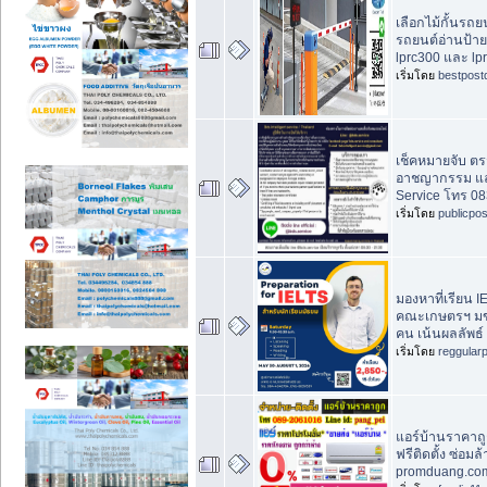
เลือกไม้กั้นรถย
รถยนต์อ่านป้าย
lprc300 และ lp
เริ่มโดย
bestpost
เช็คหมายจับ ตร
อาชญากรรม และค
Service โทร 08
เริ่มโดย
publicpo
มองหาที่เรียน
คณะเกษตรฯ มข.
คน เน้นผลลัพธ์
เริ่มโดย
reggular
แอร์บ้านราคาถู
ฟรีติดตั้ง ซ่อม
promduang.co