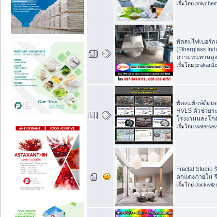
เริ่มโดย
polychem
พัดลมไฟเบอร์
(Fiberglass Indu
ความทนทานสู
เริ่มโดย
prakan1
พัดลมยักษ์ติดเพ
HVLS ตัวช่วย
โรงงานและโกดัง
เริ่มโดย
waterse
Fractal Studi
ตกแต่งภายใน ร
เริ่มโดย
Jackwilz