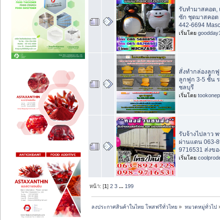
รับทำมาสคอต, เ
ซัก ชุดมาสคอต
442-6694 Mas
เริ่มโดย
goodday
สั่งทำกล่องลูก
ลูกฟูก 3-5 ชั้น
ชลบุรี
เริ่มโดย
tookonep
รับจ้างไปลาว พ
ผ่านแดน 063-8
9716531 ส่งขอ
เริ่มโดย
coolprod
หน้า: [
1
]
2
3
...
199
ลงประกาศสินค้าในไทย โพสฟรีทั่วไทย
»
หมวดหมู่ทั่วไป