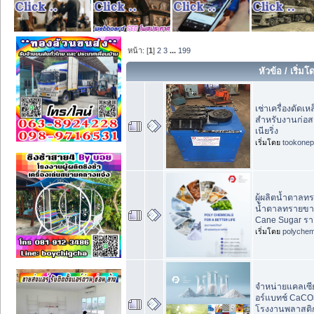
หน้า: [
1
]
2
3
...
199
หัวข้อ
/
เริ่มโ
เช่าเครื่องดัดเห
สำหรับงานก่อสร
เนียริ่ง
เริ่มโดย
tookonep
ผู้ผลิตน้ำตาลท
น้ำตาลทรายขาว
Cane Sugar รา
เริ่มโดย
polychem
จำหน่ายแคลเซี
อร์แบทช์ CaCO
โรงงานพลาสติ