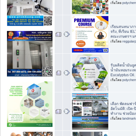
เริ่มโดย
polychem
เรียนสนทนาภาษ
จริง, ที่เรียน 
คณะเกษตรฯ ม
เริ่มโดย
reggular
รับผลิตน้ำมันยู
น้ำมันหอมระเหย
Eucalyptus Oil.
เริ่มโดย
polychem
เลือก พัดลมฟาร
อัตโนมัติ: เปิด-
ทำงาน ช่วยป้อ
เริ่มโดย
landmar