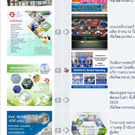
เริ่มโดย
foraliv11
แบบเหล็กก่อสร
ผลิต จำหน่าย ให
เริ่มโดย
gozilla1
รับจัดงานชลบุรี
ประเทศ โดยทีม
บริการครบวงจ
เริ่มโดย
barati_ba
พัดลมอุตสาหก
พัดลมใบดำ ตั้งพ
2619.
เริ่มโดย
somwan
โรงงานขายส่งน
กานพลู น้ำมันเ
ผู้ผลิต