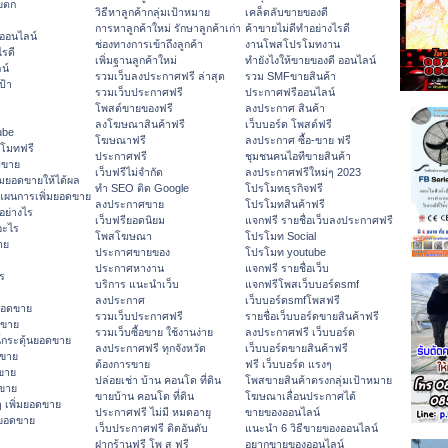
ายตก
วิธีหาลูกค้ากลุ่มเป้าหมาย
เคล็ดลับขายของดี
การหาลูกค้าใหม่ รักษาลูกค้าเก่า
ค้าขายไม่ดีทำอย่างไรดี
ออนไลน์
ช่องทางการเข้าถึงลูกค้า
งานโพสโปรโมทงาน
รดี
เพิ่มฐานลูกค้าใหม่
ทํายังไงให้ขายของดี ออนไลน์
น์
รวมเว็บลงประกาศฟรี ล่าสุด
รวม SMFขายสินค้า
ป้า
รวมเว็บประกาศฟรี
ประกาศฟรีออนไลน์
โพสต์ขายของฟรี
ลงประกาศ สินค้า
ลงโฆษณาสินค้าฟรี
เว็บบอร์ด โพสต์ฟรี
Tube
โฆษณาฟรี
ลงประกาศ ซื้อ-ขาย ฟรี
รโมทฟรี
ประกาศฟรี
ชุมชนคนไอทีขายสินค้า
ดขาย
เว็บฟรีไม่จำกัด
ลงประกาศฟรีใหม่ๆ 2023
มยอดขายให้ได้ผล
ทำ SEO ติด Google
โปรโมทธุรกิจฟรี
แผนการเพิ่มยอดขาย
ลงประกาศขาย
โปรโมทสินค้าฟรี
อย่างไร
เว็บฟรียอดนิยม
แจกฟรี รายชื่อเว็บลงประกาศฟรี
อะไร
โพสโฆษณา
โปรโมท Social
าย
ประกาศขายของ
โปรโมท youtube
ประกาศหางาน
แจกฟรี รายชื่อเว็บ
ร
บริการ แนะนำเว็บ
แจกฟรีโพสเว็บบอร์ดsmf
ลงประกาศ
เว็บบอร์ดsmfโพสฟรี
ยอดขาย
รวมเว็บประกาศฟรี
รายชื่อเว็บบอร์ดขายสินค้าฟรี
ดขาย
รวมเว็บซื้อขาย ใช้งานง่าย
ลงประกาศฟรี เว็บบอร์ด
กระตุ้นยอดขาย
ลงประกาศฟรี ทุกจังหวัด
เว็บบอร์ดขายสินค้าฟรี
ดขาย
ต้องการขาย
ฟรี เว็บบอร์ด แรงๆ
ขาย
ปล่อยเช่า บ้าน คอนโด ที่ดิน
โพสขายสินค้าตรงกลุ่มเป้าหมาย
ดขาย
ขายบ้าน คอนโด ที่ดิน
โฆษณาเลื่อนประกาศได้
 เพิ่มยอดขาย
ประกาศฟรี ไม่มี หมดอายุ
ขายของออนไลน์
มยอดขาย
เว็บประกาศฟรี ติดอันดับ
แนะนำ 6 วิธีขายของออนไลน์
ฝากร้านฟรี โพ ส ฟรี
อยากขายของออนไลน์