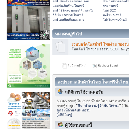
smf เขียนโพสขายของโดนๆ
ประกาศขายของฟรี
แคปชั่นเปิดร้าน โพสฟรี
ประกาศฟรี
smf วิธีโพสขายของให้น่าสนใจ
โพส SEO
วิธีเพิ่มยอดขาย โพสฟรี
ลงโฆษณาฟรี
smf เทคนิคเพิ่มยอดขาย
โปรโมทเพจร้านค้า
หมวดหมู่ทั่วไป
เวบบอร์ดโพสต์ฟรี โพสง่าย รองร
โพสต์ฟรี โพสง่าย รองรับ SEO และ y
ไม่มีกระทู้ใหม่
Redirect Board
ลงประกาศสินค้าในไทย โพสฟรีทั่วไทย 
สถิติการใช้งานฟอรั่ม
53346 กระทู้ ใน 3966 หัวข้อ โดย 145 สมาชิก. 
กระทู้ล่าสุด:
"
Re: ทำความรู้จักกับ ไทเท...
"
(
วันน
ดูกระทู้ล่าสุดบนฟอรั่ม
[สถิติอื่นๆ]
ผู้ใช้งานขณะนี้