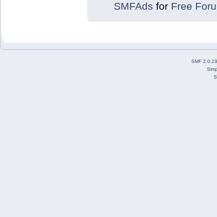
SMFAds
for
Free For
SMF 2.0.1
Simp
S