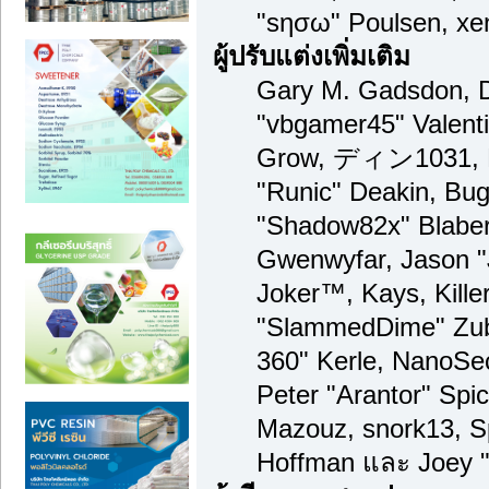
"sησω" Poulsen, xe
ผู้ปรับแต่งเพิ่มเติม
Gary M. Gadsdon, D
"vbgamer45" Valenti
Grow, ディン1031, Br
"Runic" Deakin, Bug
"Shadow82x" Blaber,
Gwenwyfar, Jason "
Joker™, Kays, Kille
"SlammedDime" Zub
360" Kerle, NanoSec
Peter "Arantor" Spi
Mazouz, snork13, S
Hoffman และ Joey "