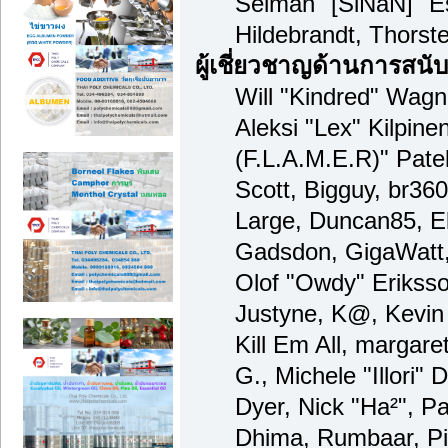
Selman "[SiNaN]" Es
Hildebrandt, Thorst
ผู้เชี่ยวชาญด้านการสนั
Will "Kindred" Wagne
Aleksi "Lex" Kilpine
(F.L.A.M.E.R)" Patel
Scott, Bigguy, br36
Large, Duncan85, El
Gadsdon, GigaWatt,
Olof "Owdy" Eriksso
Justyne, K@, Kevin 
Kill Em All, margare
G., Michele "Illori" 
Dyer, Nick "Ha²", Pa
Dhima, Rumbaar, Pi