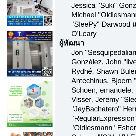
Jessica "Suki" Gonz
Michael "Oldiesma
"SleePy" Darwood แ
O'Leary
ผู้พัฒนา
Jon "Sesquipedalian"
González, John "li
Rydhé, Shawn Bulen
Antechinus, Bjoern "
Schoen, emanuele, 
Visser, Jeremy "Sl
"JayBachatero" Her
"RegularExpression
"Oldiesmann" Eshom,