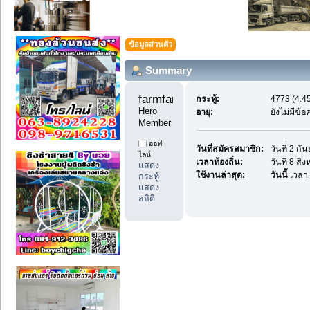
ข้อมูลส่วนตัว
Summary
farmfan99 
กระทู้:
4773 (4.45
Hero 
อายุ:
ยังไม่มีข้
Member
ออฟ
วันที่สมัครสมาชิก:
วันที่ 2 ก
ไลน์
เวลาท้องถิ่น:
วันที่ 8 ส
แสดง
ใช้งานล่าสุด:
วันนี้
เวลา 
กระทู้
แสดง
สถิติ