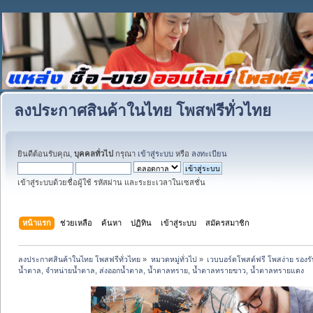
ลงประกาศสินค้าในไทย โพสฟรีทั่วไทย
ยินดีต้อนรับคุณ,
บุคคลทั่วไป
กรุณา
เข้าสู่ระบบ
หรือ
ลงทะเบียน
เข้าสู่ระบบด้วยชื่อผู้ใช้ รหัสผ่าน และระยะเวลาในเซสชั่น
หน้าแรก
ช่วยเหลือ
ค้นหา
ปฏิทิน
เข้าสู่ระบบ
สมัครสมาชิก
ลงประกาศสินค้าในไทย โพสฟรีทั่วไทย
»
หมวดหมู่ทั่วไป
»
เวบบอร์ดโพสต์ฟรี โพสง่าย รอง
น้ำตาล, จำหน่ายน้ำตาล, ส่งออกน้ำตาล, น้ำตาลทราย, น้ำตาลทรายขาว, น้ำตาลทรายแดง